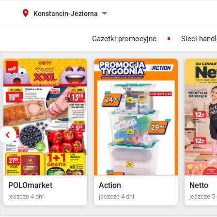
Konstancin-Jeziorna
Gazetki promocyjne
Sieci hand
Action
Netto
POLOma
jeszcze 4 dni
jeszcze 5 dni
ostatni dz