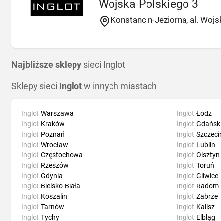
Wojska Polskiego 3
Konstancin-Jeziorna, al. Woj
Najbliższe sklepy
sieci Inglot
Sklepy sieci
Inglot
w innych miastach
Inglot
Warszawa
Inglot
Łódź
Inglot
Kraków
Inglot
Gdańsk
Inglot
Poznań
Inglot
Szczeci
Inglot
Wrocław
Inglot
Lublin
Inglot
Częstochowa
Inglot
Olsztyn
Inglot
Rzeszów
Inglot
Toruń
Inglot
Gdynia
Inglot
Gliwice
Inglot
Bielsko-Biała
Inglot
Radom
Inglot
Koszalin
Inglot
Zabrze
Inglot
Tarnów
Inglot
Kalisz
Inglot
Tychy
Inglot
Elbląg